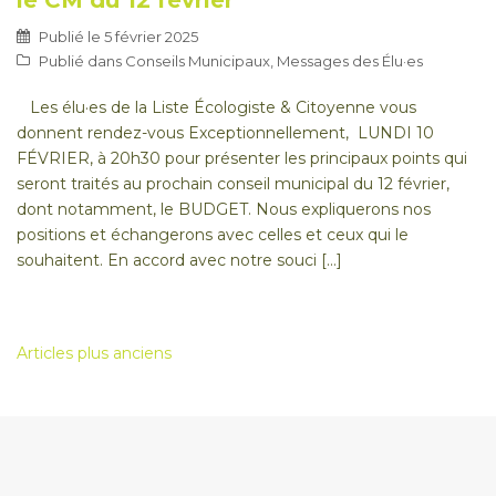
le CM du 12 février
Publié le
5 février 2025
Publié dans
Conseils Municipaux
,
Messages des Élu·es
Les élu·es de la Liste Écologiste & Citoyenne vous
donnent rendez-vous Exceptionnellement, LUNDI 10
FÉVRIER, à 20h30 pour présenter les principaux points qui
seront traités au prochain conseil municipal du 12 février,
dont notamment, le BUDGET. Nous expliquerons nos
positions et échangerons avec celles et ceux qui le
souhaitent. En accord avec notre souci […]
Articles plus anciens
Navigation
des
articles