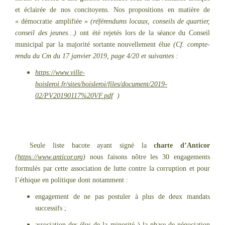
et éclairée de nos concitoyens. Nos propositions en matière de
« démocratie amplifiée »
(référendums locaux, conseils de quartier,
conseil des jeunes…)
ont été rejetés lors de la séance du Conseil
municipal par la majorité sortante nouvellement élue
(Cf. compte-
rendu du Cm du 17 janvier 2019, page 4/20 et suivantes :
https://www.ville-
boisleroi.fr/sites/boisleroi/files/document/2019-
02/PV20190117%20VF.pdf
)
Seule liste bacote ayant signé la
charte d’Anticor
(
https://www.anticor.org
)
nous faisons nôtre les 30 engagements
formulés par cette association de lutte contre la corruption et pour
l’éthique en politique dont notamment :
engagement de ne pas postuler à plus de deux mandats
successifs ;
association des élus de la minorité à la phase de négociation