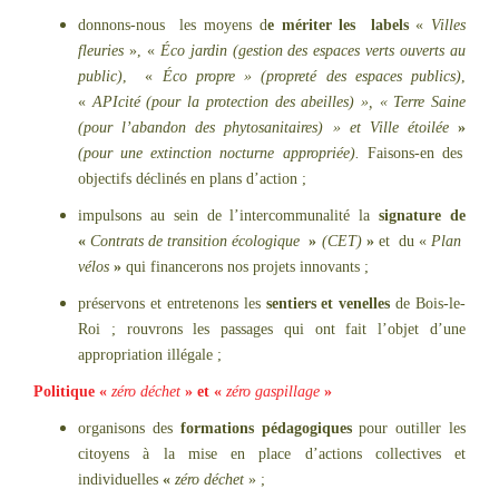
donnons-nous les moyens d
e mériter les labels
«
Villes
fleuries
», «
Éco jardin (gestion des espaces verts ouverts au
public)
, «
Éco propre » (propreté des espaces publics)
,
«
APIcité (pour la protection des abeilles) », « Terre Saine
(pour l’abandon des phytosanitaires) » et Ville étoilée
»
(pour une extinction nocturne appropriée).
Faisons-en des
objectifs déclinés en plans d’action ;
impulsons au sein de l’intercommunalité la
signature de
«
Contrats de transition écologique
»
(CET)
»
et du «
Plan
vélos
»
qui financerons nos projets innovants ;
préservons et entretenons les
sentiers et venelles
de Bois-le-
Roi ; rouvrons les passages qui ont fait l’objet d’une
appropriation illégale ;
Politique «
zéro déchet
» et «
zéro gaspillage
»
organisons des
formations pédagogiques
pour outiller les
citoyens à la mise en place d’actions collectives et
individuelles
«
zéro déchet
» ;