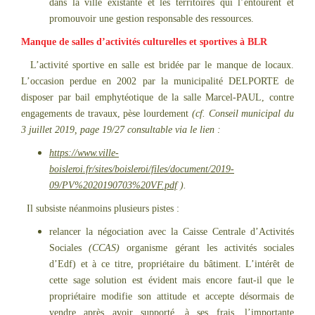
dans la ville existante et les territoires qui l’entourent et
promouvoir une gestion responsable des ressources.
Manque de salles d’activités culturelles et sportives à BLR
L’activité sportive en salle est bridée par le manque de locaux.
L’occasion perdue en 2002 par la municipalité DELPORTE de
disposer par bail emphytéotique de la salle Marcel-PAUL, contre
engagements de travaux, pèse lourdement
(cf. Conseil municipal du
3 juillet 2019, page 19/27 consultable via le lien :
https://www.ville-
boisleroi.fr/sites/boisleroi/files/document/2019-
09/PV%2020190703%20VF.pdf
).
Il subsiste néanmoins plusieurs pistes :
relancer la négociation avec la Caisse Centrale d’Activités
Sociales
(CCAS)
organisme gérant les activités sociales
d’Edf) et à ce titre, propriétaire du bâtiment. L’intérêt de
cette sage solution est évident mais encore faut-il que le
propriétaire modifie son attitude et accepte désormais de
vendre après avoir supporté, à ses frais, l’importante