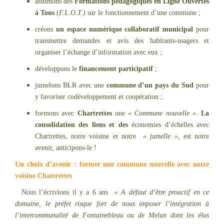
assumons des
Formations pédagogiques en Ligne Ouvertes
à Tous
(
F.L.O.T.)
sur le fonctionnement d’une commune ;
créons
un espace numérique collaboratif municipal
pour
transmettre demandes et avis des habitants-usagers et
organiser l’échange d’information avec eux ;
développons le
financement participatif
;
jumelons BLR avec une
commune d’un pays du Sud
pour
y favoriser codéveloppement et coopération ;
formons avec
Chartrettes
une
« Commune nouvelle »
.
La
consolidation des liens et des
économies d’échelles avec
Chartrettes, notre voisine et notre
« jumelle »
, est notre
avenir, anticipons-le !
Un choix d’avenir : former une commune nouvelle avec notre
voisine Chartrettes
Nous l’écrivions il y a 6 ans
« A défaut d’être proactif en ce
domaine, le préfet risque fort de nous imposer l’intégration à
l’intercommunalité de Fontainebleau ou de Melun dont les élus