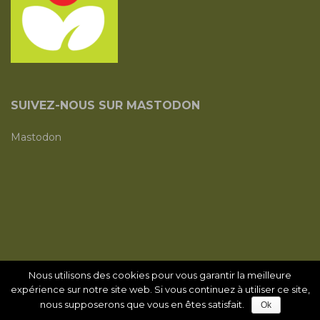
SUIVEZ-NOUS SUR MASTODON
Mastodon
Copyright ©2026
L Asso écocitoyenne avec vous
|
Site
Nous utilisons des cookies pour vous garantir la meilleure
expérience sur notre site web. Si vous continuez à utiliser ce site,
neutre en CO2 créé avec
AlternaWeb
nous supposerons que vous en êtes satisfait.
Ok