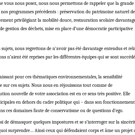
ue vous nous posez, nous nous permettons de rappeler que la grande
e nos programmes pr
é
c
é
dents : pr
é
servation du patrimoine naturel de
cement privilégiant la mobilit
é
douce, restauration scolaire davantag
 de gestion des d
é
chets, mise en place d’une d
é
mocratie participative
sujets, nous regrettons de n’avoir pas
été
davantage entendus et rel
ions n’aient
été
reprises par les diff
é
rentes
é
quipes qui se sont succ
é
d
issant pour ces thématiques environnementales, la sensibilit
é
te sur ces sujets. Nous nous en r
é
jouissons tout comme de
ution nouvelle de votre association est en ce sens tr
è
s positive. Elle
icipales en dehors du cadre politique qui – dans son fonctionnement
dans ces domaines faute de conservatisme ou de questions d’ego.
si de d
é
masquer quelques impostures et se s’interroger sur la sincéri
 quoi surprendre… Ainsi ceux qui d
é
fendaient corps et
â
me un projet 