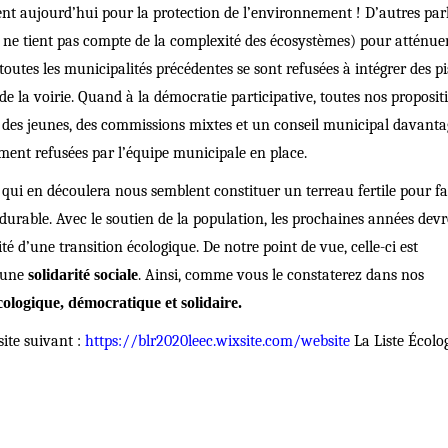
nt aujourd’hui pour la protection de l’environnement ! D’autres par
 ne tient pas compte de la compl
exité
des écosystèmes) pour att
é
nuer
toutes les municipalit
é
s pr
é
c
é
dentes se sont refus
é
es
à
intégrer des pi
 de la voirie. Quand
à
la démocratie participative, toutes nos proposit
il des jeunes, des commissions mixtes et un conseil municipal davanta
ent refusées par l’équipe municipale en place.
 qui en d
é
coulera nous semblent constituer un terreau fertile pour fa
 durable. Avec le soutien de la population, les prochaines ann
é
es dev
té d’une transition
é
cologique. De notre point de vue, celle-ci est
r une
solidarité sociale
. Ainsi, comme vous le constaterez dans nos
cologique, démocratique et solidaire.
site suivant :
https://blr2020leec.wixsite.com/website
La Liste Écolog