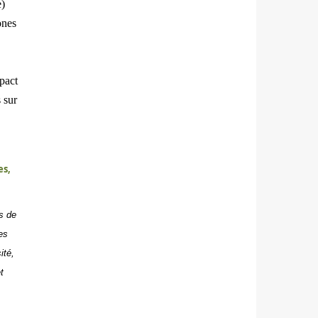
e)
ones
pact
 sur
es,
s de
es
ité,
t