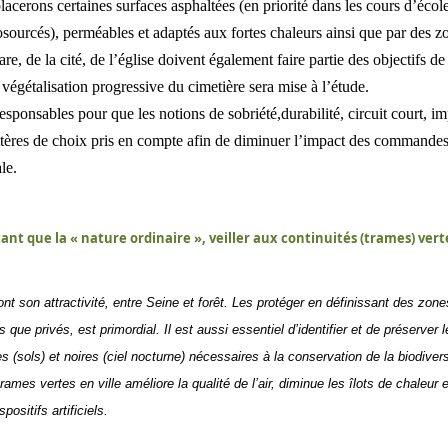
lacerons certaines surfaces asphaltées (en priorité dans les cours d’écol
sourcés), perméables et adaptés aux fortes chaleurs ainsi que par des z
are, de la cité, de l’église doivent également faire partie des objectifs de
végétalisation progressive du cimetière sera mise à l’étude.
onsables pour que les notions de sobriété,durabilité, circuit court, im
tères de choix pris en compte afin de diminuer l’impact des commandes
le.
nt que la « nature ordinaire », veiller aux continuités (trames) vert
t son attractivité, entre Seine et forêt. Les protéger en définissant des zone
 que privés, est primordial. Il est aussi essentiel d’identifier et de préserver l
s (sols) et noires (ciel nocturne) nécessaires à la conservation de la biodivers
rames vertes en ville améliore la qualité de l’air, diminue les îlots de chaleur e
ositifs artificiels.