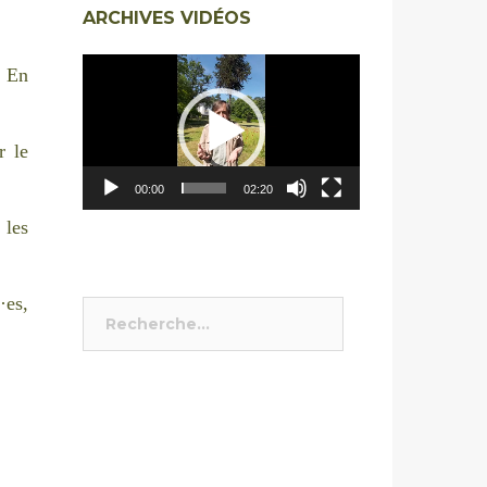
ARCHIVES VIDÉOS
Lecteur
. En
vidéo
r le
00:00
02:20
les
·es,
Rechercher :