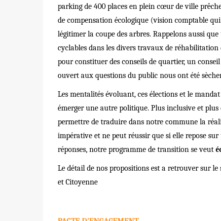
parking de 400 places en plein cœur de ville pr
ê
che
de compensation
éco
logique (vision comptable qui
l
é
gitimer la coupe des arbres. Rappelons aussi que 
cyclables dans les divers travaux de r
é
habilitation
pour constituer des conseils de quartier, un conse
ouvert aux questions du public nous ont
été
sèchem
Les mentalit
é
s
é
voluant, ces
é
lections et le mandat
é
merger une autre politique. Plus inclusive et plus
permettre de traduire dans notre commune la réali
imp
é
rative et ne peut r
é
ussir que si elle repose su
r
é
ponses, notre programme de transition se veut
é
Le d
é
tail de nos propositions est a retrouver sur le 
et Citoyenne