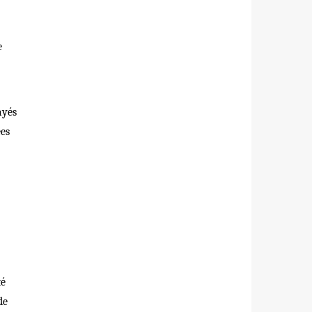
e
ay
é
s
é
es
té
de