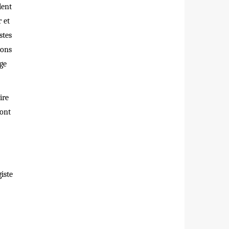
lent
 et
stes
ions
ge
ire
ront
iste