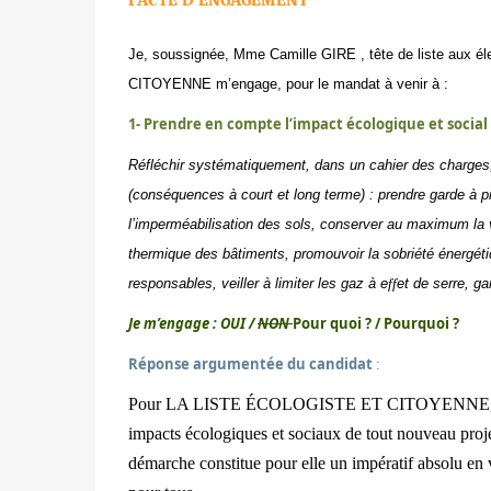
PACTE D’ENGAGEMENT
Je, soussigné
e
, Mme Camille GIRE , tête de liste aux é
CITOYENNE m’engage, pour le mandat à venir à :
1- Prendre en compte l’impact écologique et social 
Réfléchir systématiquement, dans un cahier des charge
(conséquences à court et long terme) : prendre garde à pré
l’imperméabilisation des sols, conserver au maximum la vé
thermique des bâtiments, promouvoir la sobriété énergétiq
responsables, veiller à limiter les gaz à e
ff
et de serre, ga
Je m’engage : OUI /
NON
Pour quoi ? / Pourquoi ?
Réponse argumentée du candidat
:
Pour LA LISTE ÉCOLOGISTE ET CITOYENNE, il app
impacts écologiques et sociaux de tout nouveau proje
démarche constitue pour elle un impératif absolu en vu