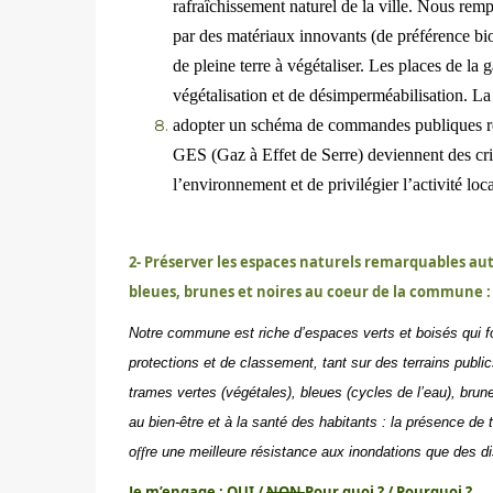
rafraîchissement naturel de la ville. Nous remp
par des matériaux innovants (de préférence bio
de pleine terre à végétaliser. Les places de la g
végétalisation et de désimperméabilisation. La 
adopter un schéma de commandes publiques resp
GES (Gaz à Effet de Serre) deviennent des cri
l’environnement et de privilégier l’activité loca
2- Préserver les espaces naturels remarquables auta
bleues, brunes et noires au coeur de la commune :
Notre commune est riche d’espaces verts et boisés qui fon
protections et de classement, tant sur des terrains publics
trames vertes (végétales), bleues (cycles de l’eau), brune
au bien-être et à la santé des habitants : la présence de t
o
ff
re une meilleure résistance aux inondations que des disp
Je m’engage : OUI /
NON
Pour quoi ? / Pourquoi ?