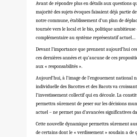
Avant de r
é
pondre plus en détails aux questions q
majorit
é
des sujets
é
voques faisaient d
éjà
partie d
notre commune,
é
tablissement d’un plan de d
é
pla
tourn
é
e vers le local et le bio, politique ambitieuse
compl
é
mentaire au système repr
é
sentatif actuel…
Devant l’importance que prennent aujourd’hui ces 
ces derni
è
res ann
é
es et qu’aucune de ces proposit
aux « responsabilit
é
s ».
Aujourd’hui,
à
l’image de l’engouement national na
individuelle des Bacottes et des Bacots va croissan
l’investissement collectif qui en d
é
coule. La constit
permettra s
û
rement de peser sur les d
é
cisions mun
actuel – ne permet pas d’avanc
é
es significatives 
Cette nouvelle dynamique permettra s
û
rement aus
de certains dont le « verdissement » soudain a de