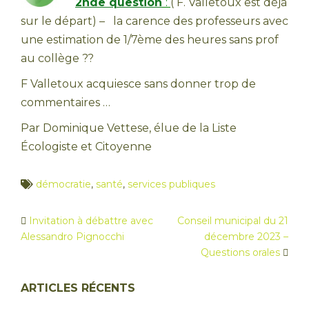
2nde question
:
( F. Valletoux est déjà
sur le départ) – la carence des professeurs avec
une estimation de 1/7ème des heures sans prof
au collège ??
F Valletoux acquiesce sans donner trop de
commentaires …
Par Dominique Vettese, élue de la Liste
Écologiste et Citoyenne
démocratie
,
santé
,
services publiques
Invitation à débattre avec
Conseil municipal du 21
Navigation
Alessandro Pignocchi
décembre 2023 –
d’article
Questions orales
ARTICLES RÉCENTS